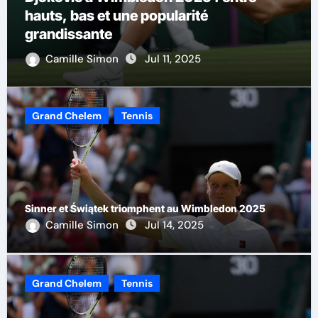
La progression d’Alcaraz sur gazon :
prudence et admiration
Camille Simon
Jul 9, 2025
Grand Chelem
Tennis
Sinner et Świątek triomphent au Wimbledon 2025
Camille Simon
Jul 14, 2025
Grand Chelem
Tennis