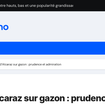
tre hauts, bas et une popularité grandissante
zon : prudence et admiration
rov maudit par les blessures
au Wimbledon 2025
se après l’abandon cruel de Dimitrov
ominent la Turquie et confirment leur montée en puissance
in du suspense et cap sur 2025-2026
d’Alcaraz sur gazon : prudence et admiration
eur premier titre de champion de France par équipes
forme: Les frères Lebrun brillent malgré la domination de Cald
au Wimbledon 2025
lcaraz sur gazon : pruden