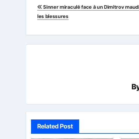
Post
Sinner miraculé face à un Dimitrov maudi
navigation
les blessures
B
Related Post