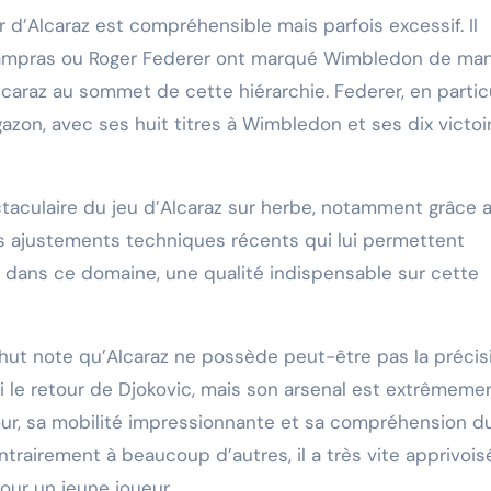
 d’Alcaraz est compréhensible mais parfois excessif. Il
ampras ou Roger Federer ont marqué Wimbledon de man
lcaraz au sommet de cette hiérarchie. Federer, en particu
azon, avec ses huit titres à Wimbledon et ses dix victoi
taculaire du jeu d’Alcaraz sur herbe, notamment grâce 
des ajustements techniques récents qui lui permettent
t dans ce domaine, une qualité indispensable sur cette
ahut note qu’Alcaraz ne possède peut-être pas la précis
i le retour de Djokovic, mais son arsenal est extrêmeme
tour, sa mobilité impressionnante et sa compréhension d
trairement à beaucoup d’autres, il a très vite apprivois
our un jeune joueur.