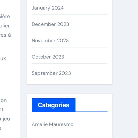
January 2024
ière
December 2023
lier,
res à
November 2023
October 2023
aux
September 2023
ion
Categories
nt
u jeu
Amélie Mauresmo
é