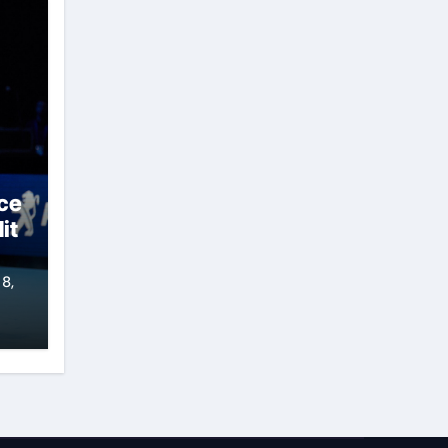
ace
it
 8,