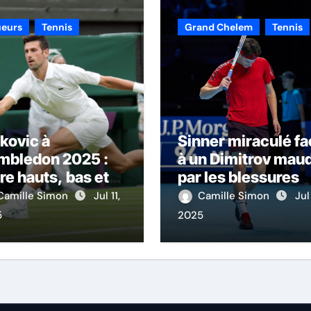
ueurs
Tennis
Grand Chelem
Tennis
kovic à
Sinner miraculé f
mbledon 2025 :
à un Dimitrov maud
re hauts, bas et
par les blessures
 popularité
Camille Simon
Jul 11,
Camille Simon
Jul
andissante
5
2025