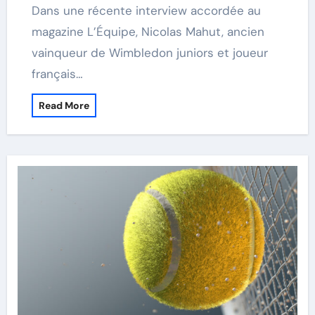
Dans une récente interview accordée au
magazine L’Équipe, Nicolas Mahut, ancien
vainqueur de Wimbledon juniors et joueur
français…
Read More