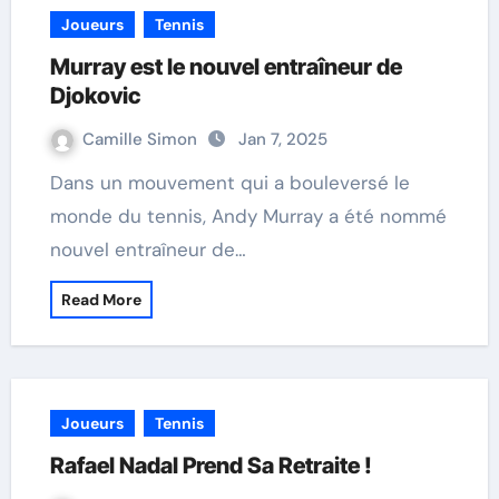
Joueurs
Tennis
Murray est le nouvel entraîneur de
Djokovic
Camille Simon
Jan 7, 2025
Dans un mouvement qui a bouleversé le
monde du tennis, Andy Murray a été nommé
nouvel entraîneur de…
Read More
Joueurs
Tennis
Rafael Nadal Prend Sa Retraite !