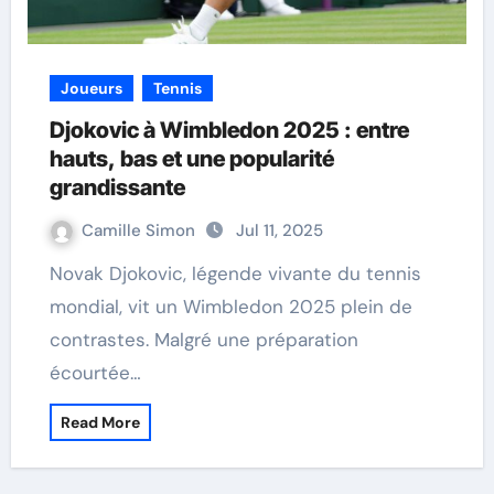
Joueurs
Tennis
Djokovic à Wimbledon 2025 : entre
hauts, bas et une popularité
grandissante
Camille Simon
Jul 11, 2025
Novak Djokovic, légende vivante du tennis
mondial, vit un Wimbledon 2025 plein de
contrastes. Malgré une préparation
écourtée…
Read More