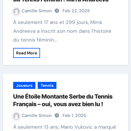
Camille Simon
Feb 22, 2025
À seulement 17 ans et 299 jours, Mirra
Andreeva a inscrit son nom dans l’histoire
du tennis féminin…
Read More
Joueurs
Tennis
Une Étoile Montante Serbe du Tennis
Français – oui, vous avez bien lu !
Camille Simon
Feb 1, 2025
À seulement 13 ans, Mario Vukovic a marqué