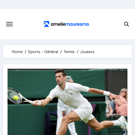
Skip
to
content
Home
Sports - Général
Tennis
Joueurs