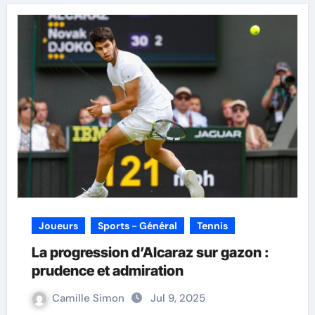
Joueurs
Sports - Général
Tennis
La progression d’Alcaraz sur gazon :
prudence et admiration
Camille Simon
Jul 9, 2025