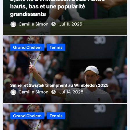
La progression d’Alcaraz sur gazon :
prudence et admiration
Camille Simon
Jul 9, 2025
Grand Chelem
Tennis
Sinner et Świątek triomphent au Wimbledon 2025
Camille Simon
Jul 14, 2025
Grand Chelem
Tennis