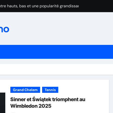
tre hauts, bas et une popularité grandissante
zon : prudence et admiration
rov maudit par les blessures
au Wimbledon 2025
se après l’abandon cruel de Dimitrov
ominent la Turquie et confirment leur montée en puissance
in du suspense et cap sur 2025-2026
eur premier titre de champion de France par équipes
forme: Les frères Lebrun brillent malgré la domination de Cald
Grand Chelem
Tennis
au Wimbledon 2025
Sinner et Świątek triomphent au
Wimbledon 2025