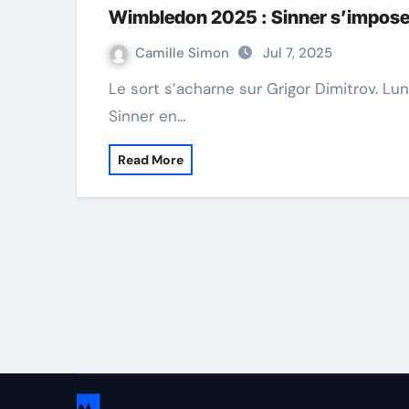
Wimbledon 2025 : Sinner s’impose 
Camille Simon
Jul 7, 2025
Le sort s’acharne sur Grigor Dimitrov. Lundi, alors qu’il menait 6-3, 7-5, 2-2 face à Jannik
Sinner en…
Read More