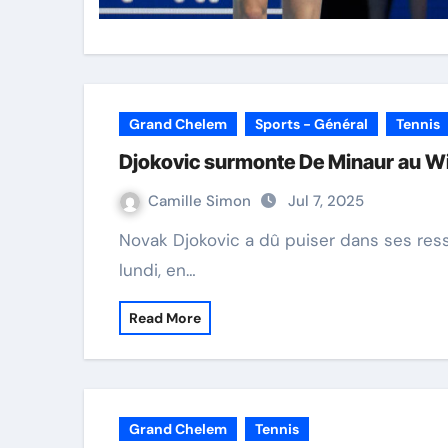
Grand Chelem
Sports - Général
Tennis
Djokovic surmonte De Minaur au 
Camille Simon
Jul 7, 2025
Novak Djokovic a dû puiser dans ses ressources pour venir à bout d’Alex de Minaur ce
lundi, en…
Read More
Grand Chelem
Tennis