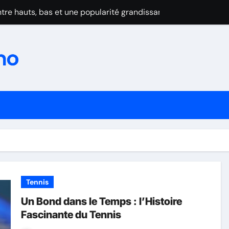
tre hauts, bas et une popularité grandissante
zon : prudence et admiration
rov maudit par les blessures
au Wimbledon 2025
se après l’abandon cruel de Dimitrov
ominent la Turquie et confirment leur montée en puissance
in du suspense et cap sur 2025-2026
eur premier titre de champion de France par équipes
forme: Les frères Lebrun brillent malgré la domination de Cald
Tennis
au Wimbledon 2025
Un Bond dans le Temps : l’Histoire
Fascinante du Tennis