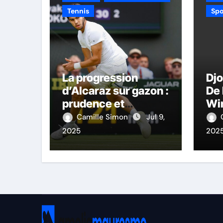
Tennis
Spo
La progression
Dj
d’Alcaraz sur gazon :
De 
prudence et
Wi
admiration
Camille Simon
Jul 9,
2025
202