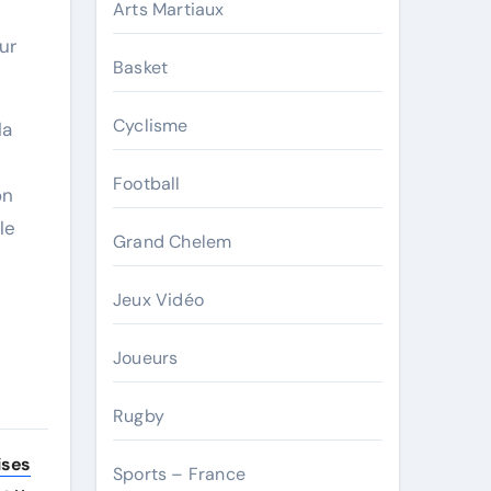
Arts Martiaux
ur
Basket
Cyclisme
la
Football
on
le
Grand Chelem
Jeux Vidéo
Joueurs
Rugby
ises
Sports – France