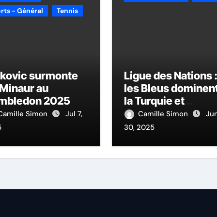
rts - Général
Tennis
okovic surmonte
Ligue des Nations 
Minaur au
les Bleus dominen
mbledon 2025
la Turquie et
confirment leur
Camille Simon
Jul 7,
Camille Simon
Ju
montée en
5
30, 2025
puissance