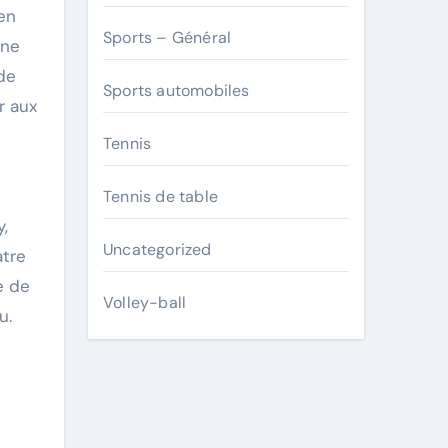
en
Sports – Général
une
de
Sports automobiles
r aux
Tennis
Tennis de table
y,
Uncategorized
atre
e de
Volley-ball
u.