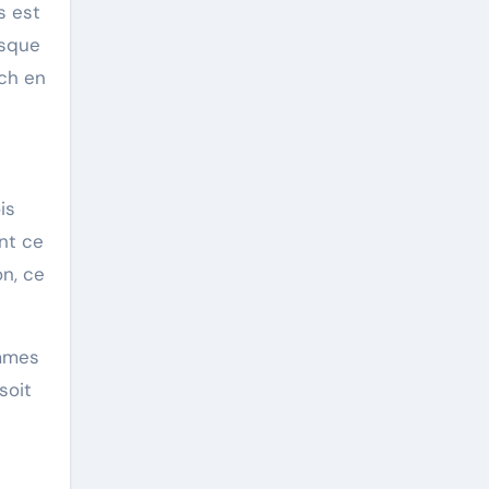
s est
esque
tch en
is
ent ce
on, ce
emmes
soit