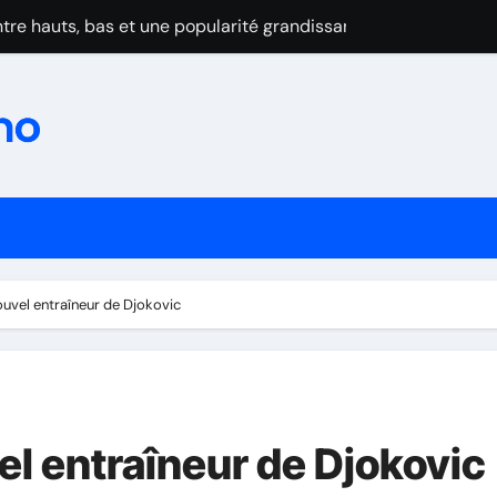
tre hauts, bas et une popularité grandissante
zon : prudence et admiration
rov maudit par les blessures
au Wimbledon 2025
se après l’abandon cruel de Dimitrov
ominent la Turquie et confirment leur montée en puissance
in du suspense et cap sur 2025-2026
ouvel entraîneur de Djokovic
eur premier titre de champion de France par équipes
forme: Les frères Lebrun brillent malgré la domination de Cald
au Wimbledon 2025
el entraîneur de Djokovic