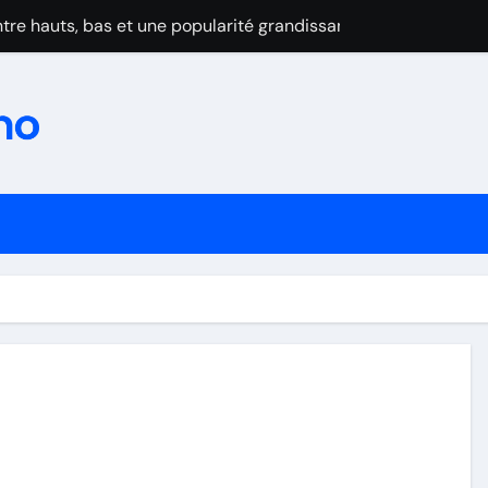
tre hauts, bas et une popularité grandissante
zon : prudence et admiration
rov maudit par les blessures
au Wimbledon 2025
se après l’abandon cruel de Dimitrov
ominent la Turquie et confirment leur montée en puissance
in du suspense et cap sur 2025-2026
eur premier titre de champion de France par équipes
forme: Les frères Lebrun brillent malgré la domination de Cald
au Wimbledon 2025