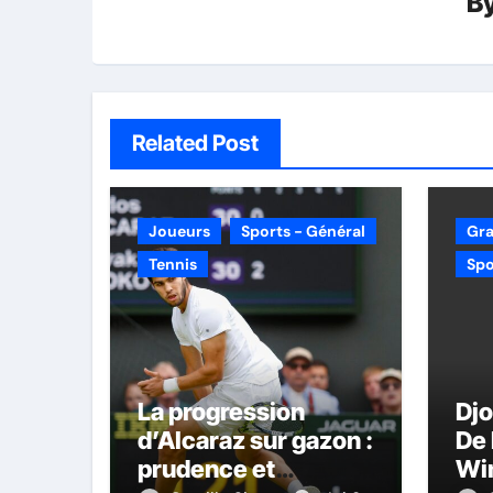
B
Related Post
Joueurs
Sports - Général
Gr
Tennis
Spo
La progression
Dj
d’Alcaraz sur gazon :
De 
prudence et
Wi