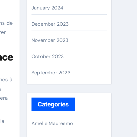
January 2024
ns de
December 2023
rer
November 2023
nce
October 2023
September 2023
mes à
s
sera
Categories
la
Amélie Mauresmo