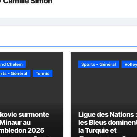
y
Camille Simon
and Chelem
Sports - Général
Volley
rts - Général
Tennis
okovic surmonte
Ligue des Nations 
Minaur au
les Bleus dominen
mbledon 2025
la Turquie et