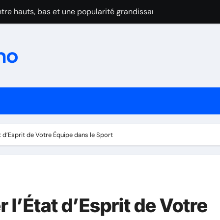
tre hauts, bas et une popularité grandissante
zon : prudence et admiration
rov maudit par les blessures
au Wimbledon 2025
se après l’abandon cruel de Dimitrov
ominent la Turquie et confirment leur montée en puissance
in du suspense et cap sur 2025-2026
d’Esprit de Votre Équipe dans le Sport
eur premier titre de champion de France par équipes
forme: Les frères Lebrun brillent malgré la domination de Cald
au Wimbledon 2025
l’État d’Esprit de Votre