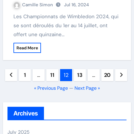
Camille Simon
Jul 16, 2024
Les Championnats de Wimbledon 2024, qui
se sont déroulés du 1er au 14 juillet, ont
offert une quinzaine…
Read More
Posts
1
…
11
12
13
…
20
navigation
« Previous Page
—
Next Page »
Archives
July 2025