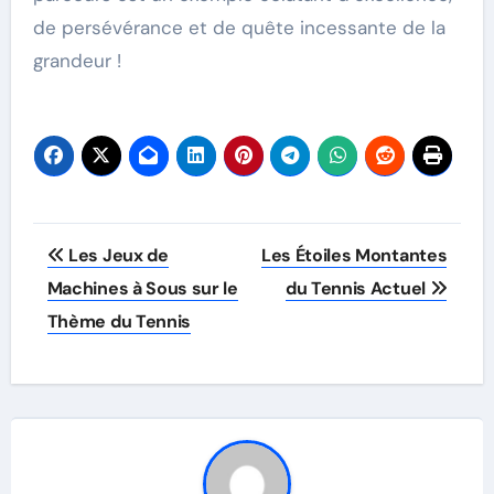
de persévérance et de quête incessante de la
grandeur !
Post
Les Jeux de
Les Étoiles Montantes
navigation
Machines à Sous sur le
du Tennis Actuel
Thème du Tennis