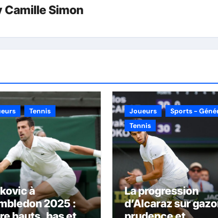
y
Camille Simon
ueurs
Tennis
Joueurs
Sports - Géné
Tennis
kovic à
La progression
mbledon 2025 :
d’Alcaraz sur gazo
re hauts, bas et
prudence et