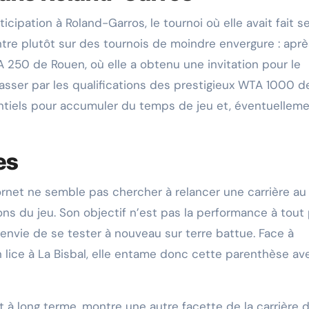
icipation à Roland-Garros, le tournoi où elle avait fait s
re plutôt sur des tournois de moindre envergure : aprè
 250 de Rouen, où elle a obtenu une invitation pour le
 passer par les qualifications des prestigieux WTA 1000 d
tiels pour accumuler du temps de jeu et, éventuelleme
es
Cornet ne semble pas chercher à relancer une carrière au
s du jeu. Son objectif n’est pas la performance à tout p
l’envie de se tester à nouveau sur terre battue. Face à
n lice à La Bisbal, elle entame donc cette parenthèse av
t à long terme, montre une autre facette de la carrière d