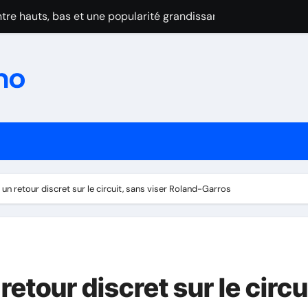
tre hauts, bas et une popularité grandissante
zon : prudence et admiration
rov maudit par les blessures
au Wimbledon 2025
se après l’abandon cruel de Dimitrov
ominent la Turquie et confirment leur montée en puissance
in du suspense et cap sur 2025-2026
t un retour discret sur le circuit, sans viser Roland-Garros
eur premier titre de champion de France par équipes
forme: Les frères Lebrun brillent malgré la domination de Cald
au Wimbledon 2025
retour discret sur le circu