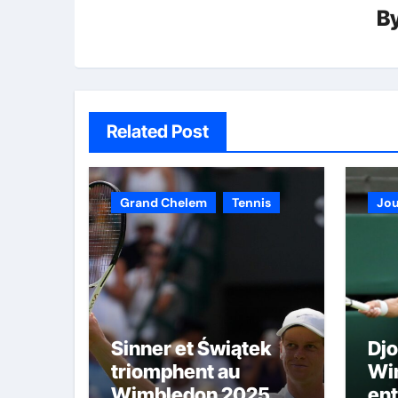
B
Related Post
Grand Chelem
Tennis
Jo
Sinner et Świątek
Djo
triomphent au
Wi
Wimbledon 2025
ent