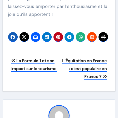
laissez-vous emporter par l’enthousiasme et la
joie qu’ils apportent !
Post
La Formule 1 et son
L’Équitation en France
navigation
impact sur le tourisme
: c’est populaire en
France ?