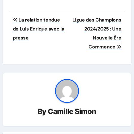
Post
La relation tendue
Ligue des Champions
navigation
de Luis Enrique avec la
2024/2025 : Une
presse
Nouvelle Ère
Commence
By
Camille Simon